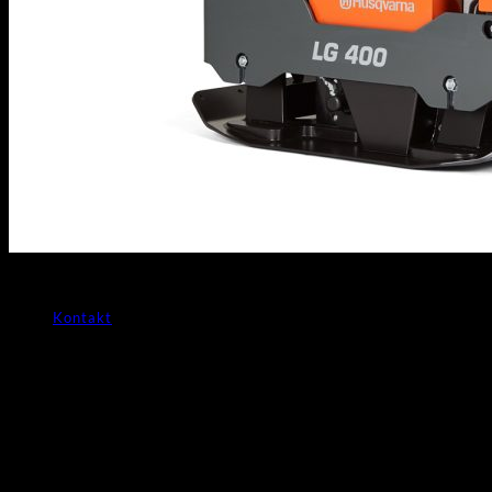
Predaj/Služby
Oznamy
Partnerské firmy
Vibračná platňa reverzná
Kontakt
Husqvarna 400 kg
POUŽITIE
hutnenie zemín, štrku, opravy ciest a iné terénne práce
PARAMETRE