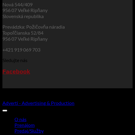
Nová 544/409
956 07 Veľké Ripňany
Slovenská republika
Prevádzka: Požičovňa náradia
Topoľčianska 52/84
956 07 Veľké Ripňany
+421 919 069 703
Sledujte nás
Facebook
© 2026
Pozicovnavr.sk
| Všetky práva vyhradené | Created by
Adverti - Advertising & Production
O nás
Prenájom
Predaj/Služby