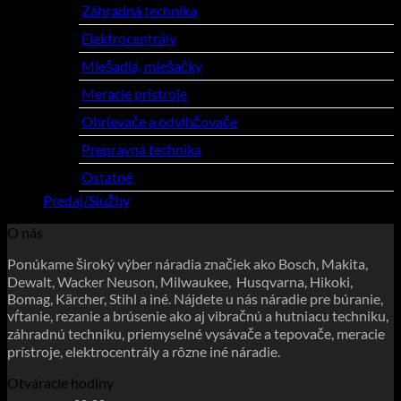
Záhradná technika
(10)
Elektrocentrály
(4)
Miešadlá, miešačky
(3)
Meracie prístroje
(5)
Ohrievače a odvlhčovače
(6)
Prepravná technika
(4)
Ostatné
(8)
Predaj/Služby
(3)
O nás
Ponúkame široký výber náradia značiek ako Bosch, Makita,
Dewalt, Wacker Neuson, Milwaukee, Husqvarna, Hikoki,
Bomag, Kärcher, Stihl a iné. Nájdete u nás náradie pre búranie,
vŕtanie, rezanie a brúsenie ako aj vibračnú a hutniacu techniku,
záhradnú techniku, priemyselné vysávače a tepovače, meracie
prístroje, elektrocentrály a rôzne iné náradie.
Otváracie hodiny