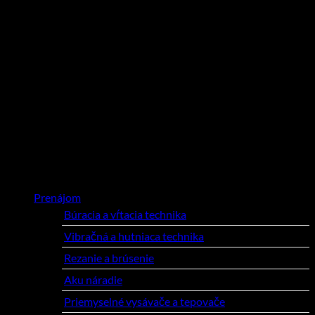
Typ motora: benzínový, Honda GX390
Výkon: 8,3 kW
Odstredivá sila: 52 kN
Frekvencia: 60 Hz
Prevádzková hmotnosť: 398 kg
Šírka spodnej platne: 650 mm
Max. pracovná rýchlosť: 25 m/min.
CENA A ZÁBEZPEKA
Podľa aktuálneho cenníka – nájdete na karte „O nás“
Kategórie produktov
Prenájom
(97)
Búracia a vŕtacia technika
(12)
Vibračná a hutniaca technika
(11)
Rezanie a brúsenie
(27)
Aku náradie
(4)
Priemyselné vysávače a tepovače
(3)