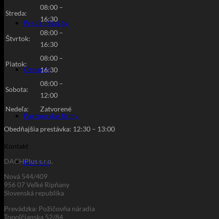
08:00 –
Streda:
16:30
Predaj/Služby
08:00 –
Štvrtok:
16:30
08:00 –
Piatok:
16:30
Oznamy
08:00 –
Sobota:
12:00
Nedeľa:
Zatvorené
Partnerské firmy
Obedňajšia prestávka: 12:30
–
13:00
Kontakt
DACHPlus s.r.o.
Kontakt
Nová 544/409
956 07 Veľké Ripňany
Slovenská republika
Prevádzka: Požičovňa náradia
Topoľčianska 52/84