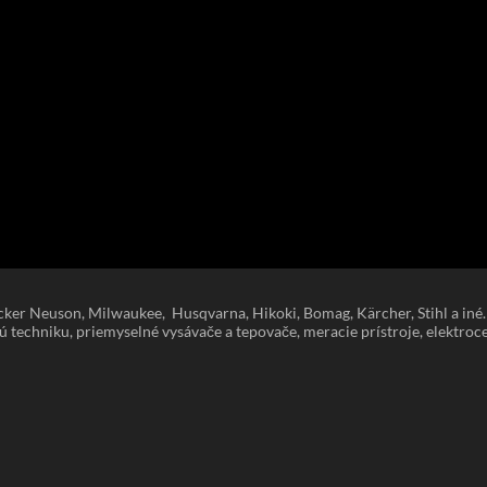
er Neuson, Milwaukee, Husqvarna, Hikoki, Bomag, Kärcher, Stihl a iné. 
ú techniku, priemyselné vysávače a tepovače, meracie prístroje, elektroce