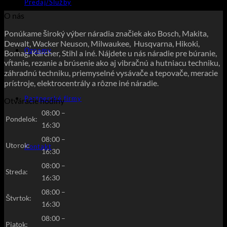
Predaj/Služby
O nás
Ponúkame široký výber náradia značiek ako Bosch, Makita,
Dewalt, Wacker Neuson, Milwaukee, Husqvarna, Hikoki,
Oznamy
Bomag, Kärcher, Stihl a iné. Nájdete u nás náradie pre búranie,
vŕtanie, rezanie a brúsenie ako aj vibračnú a hutniacu techniku,
záhradnú techniku, priemyselné vysávače a tepovače, meracie
prístroje, elektrocentrály a rôzne iné náradie.
Partnerské firmy
Otváracie hodiny
08:00 –
Pondelok:
16:30
08:00 –
Utorok:
Kontakt
16:30
08:00 –
Streda:
16:30
08:00 –
Štvrtok:
16:30
08:00 –
Piatok: