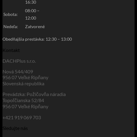
16:30
08:00 –
Sobota:
12:00
Nedeľa:
Zatvorené
Obedňajšia prestávka: 12:30
–
13:00
Kontakt
DACHPlus s.r.o.
Nová 544/409
956 07 Veľké Ripňany
Slovenská republika
Prevádzka: Požičovňa náradia
Topoľčianska 52/84
956 07 Veľké Ripňany
+421 919 069 703
Sledujte nás